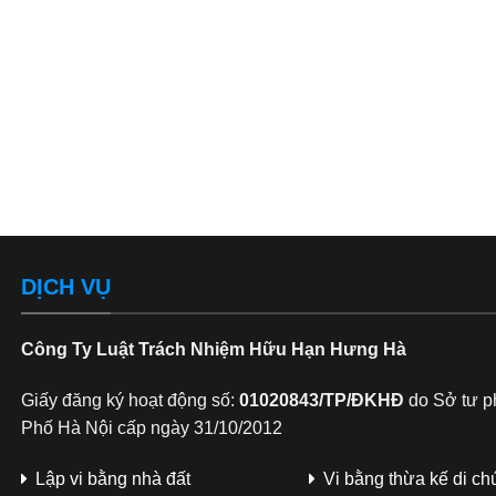
DỊCH VỤ
Công Ty Luật Trách Nhiệm Hữu Hạn Hưng Hà
Giấy đăng ký hoạt động số:
01020843/TP/ĐKHĐ
do Sở tư p
Phố Hà Nội cấp ngày 31/10/2012
Lập vi bằng nhà đất
Vi bằng thừa kế di ch