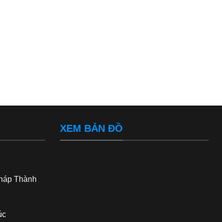
XEM BẢN ĐỒ
háp Thành
úc