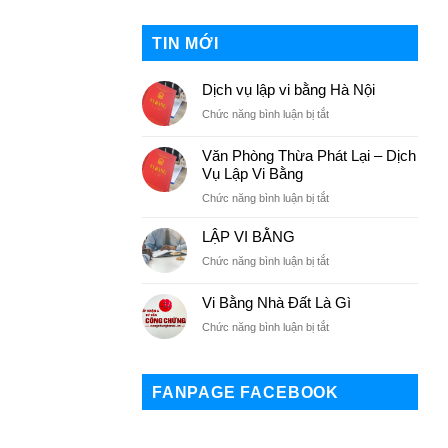
TIN MỚI
Dịch vụ lập vi bằng Hà Nội
Chức năng bình luận bị tắt
ở
Dịch
vụ
Văn Phòng Thừa Phát Lại – Dịch
lập
Vụ Lập Vi Bằng
vi
Chức năng bình luận bị tắt
ở
bằng
Văn
Hà
LẬP VI BẰNG
Phòng
Nội
Thừa
Chức năng bình luận bị tắt
ở
Phát
LẬP
Lại
VI
Vi Bằng Nhà Đất Là Gì
–
BẰNG
Dịch
Chức năng bình luận bị tắt
ở
Vụ
Vi
Lập
Bằng
Vi
Nhà
FANPAGE FACEBOOK
Bằng
Đất
Là
Gì