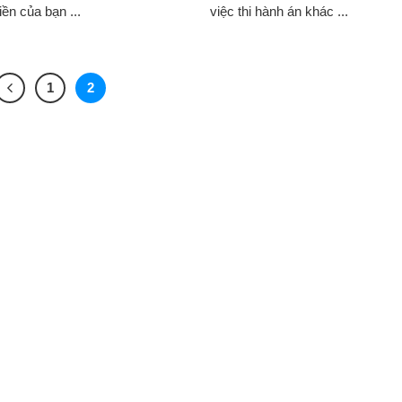
iền của bạn ...
việc thi hành án khác ...
1
2