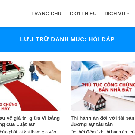
TRANG CHỦ
GIỚI THIỆU
DỊCH VỤ
LƯU TRỮ DANH MỤC:
HỎI ĐÁP
u về giá trị giữa Vi bằng
Thi hành án đối với tài sản
ng của Luật sư
đương sự tẩu tán
hừa phát lại khi tham gia vào
Do thời điểm “khi thi hành án” c