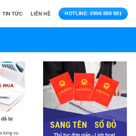
TIN TỨC
LIÊN HỆ
HOTLINE: 0996 888 881
 đã bị
ủa từng vụ