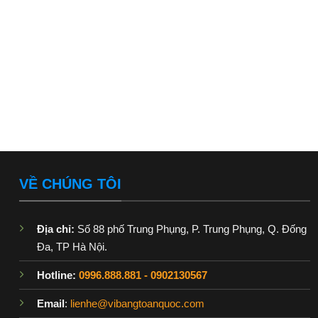
VỀ CHÚNG TÔI
Địa chỉ:
Số 88 phố Trung Phụng, P. Trung Phụng, Q. Đống
Đa, TP Hà Nội.
Hotline:
0996.888.881
-
0902130567
Email
:
lienhe@vibangtoanquoc.com