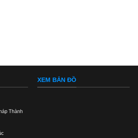
XEM BẢN ĐỒ
háp Thành
úc