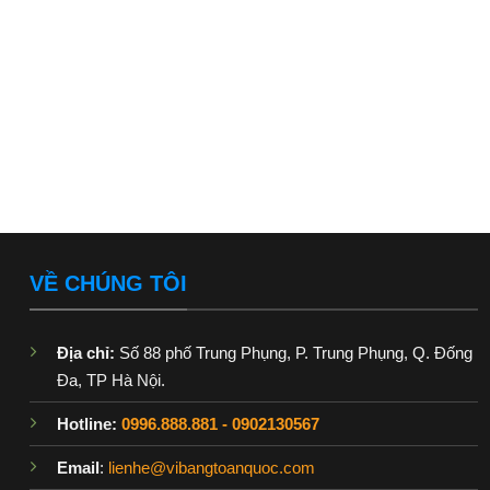
VỀ CHÚNG TÔI
Địa chỉ:
Số 88 phố Trung Phụng, P. Trung Phụng, Q. Đống
Đa, TP Hà Nội.
Hotline:
0996.888.881
-
0902130567
Email
:
lienhe@vibangtoanquoc.com