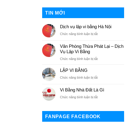
TIN MỚI
Dịch vụ lập vi bằng Hà Nội
Chức năng bình luận bị tắt
ở
Dịch
vụ
Văn Phòng Thừa Phát Lại – Dịch
lập
Vụ Lập Vi Bằng
vi
Chức năng bình luận bị tắt
ở
bằng
Văn
Hà
LẬP VI BẰNG
Phòng
Nội
Thừa
Chức năng bình luận bị tắt
ở
Phát
LẬP
Lại
VI
Vi Bằng Nhà Đất Là Gì
–
BẰNG
Dịch
Chức năng bình luận bị tắt
ở
Vụ
Vi
Lập
Bằng
Vi
Nhà
FANPAGE FACEBOOK
Bằng
Đất
Là
Gì