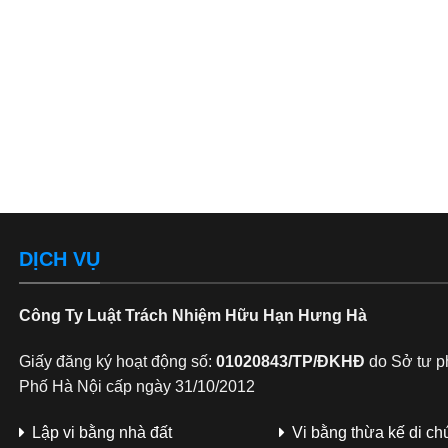
DỊCH VỤ
Công Ty Luật Trách Nhiệm Hữu Hạn Hưng Hà
Giấy đăng ký hoạt động số:
01020843/TP/ĐKHĐ
do Sở tư p
Phố Hà Nội cấp ngày 31/10/2012
Lập vi bằng nhà đất
Vi bằng thừa kế di ch