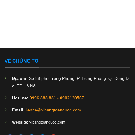
VỀ CHÚNG TÔI
Địa chỉ:
Số 88 phố Trung Phụng, P. Trung Phụng, Q. Đống Đ
a, TP Hà Nội.
Hotline:
0996.888.881
-
0902130567
Email
:
lienhe@vibangtoanquoc.com
Website:
vibangtoanquoc.com