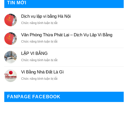
TIN MỚI
Dịch vụ lập vi bằng Hà Nội
Chức năng bình luận bị tắt
ở
Dịch
vụ
Văn Phòng Thừa Phát Lại – Dịch Vụ Lập Vi Bằng
lập
Chức năng bình luận bị tắt
ở
vi
Văn
bằng
Phòng
Hà
LẬP VI BẰNG
Thừa
Nội
Chức năng bình luận bị tắt
ở
Phát
LẬP
Lại
VI
–
Vi Bằng Nhà Đất Là Gì
BẰNG
Dịch
Chức năng bình luận bị tắt
ở
Vụ
Vi
Lập
Bằng
Vi
Nhà
Bằng
FANPAGE FACEBOOK
Đất
Là
Gì