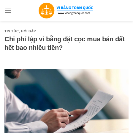
Bỏ
qua
nội
dung
TIN TỨC
,
HỎI ĐÁP
Chi phí lập vi bằng đặt cọc mua bán đất
hết bao nhiêu tiền?