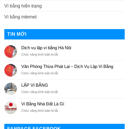
Vi bằng hiện trạng
Vi bằng internet
TIN MỚI
Dịch vụ lập vi bằng Hà Nội
Chức năng bình luận bị tắt
ở
Dịch
vụ
Văn Phòng Thừa Phát Lại – Dịch Vụ Lập Vi Bằng
lập
Chức năng bình luận bị tắt
ở
vi
Văn
bằng
Phòng
Hà
LẬP VI BẰNG
Thừa
Nội
Chức năng bình luận bị tắt
ở
Phát
LẬP
Lại
VI
–
Vi Bằng Nhà Đất Là Gì
BẰNG
Dịch
Chức năng bình luận bị tắt
ở
Vụ
Vi
Lập
Bằng
Vi
Nhà
Bằng
FANPAGE FACEBOOK