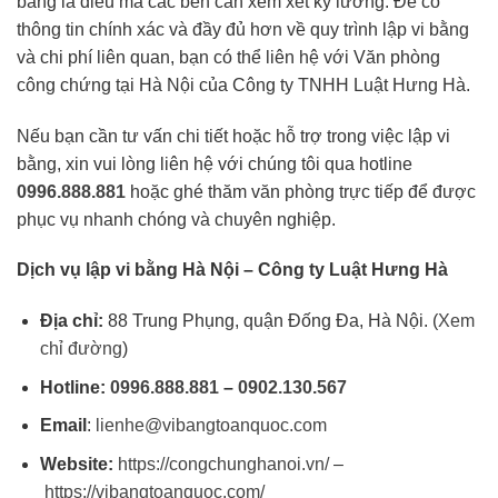
bằng là điều mà các bên cần xem xét kỹ lưỡng. Để có
thông tin chính xác và đầy đủ hơn về quy trình lập vi bằng
và chi phí liên quan, bạn có thể liên hệ với Văn phòng
công chứng tại Hà Nội của Công ty TNHH Luật Hưng Hà.
Nếu bạn cần tư vấn chi tiết hoặc hỗ trợ trong việc lập vi
bằng, xin vui lòng liên hệ với chúng tôi qua hotline
0996.888.881
hoặc ghé thăm văn phòng trực tiếp để được
phục vụ nhanh chóng và chuyên nghiệp.
Dịch vụ lập vi bằng Hà Nội – Công ty Luật Hưng Hà
Địa chỉ:
88 Trung Phụng, quận Đống Đa, Hà Nội. (
Xem
chỉ đường
)
Hotline:
0996.888.881
–
0902.130.567
Email
:
lienhe@vibangtoanquoc.com
Website:
https://congchunghanoi.vn/
–
https://vibangtoanquoc.com/