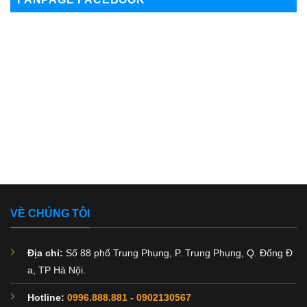
Đất
Là
Gì
VỀ CHÚNG TÔI
Địa chỉ:
Số 88 phố Trung Phụng, P. Trung Phụng, Q. Đống Đ
a, TP Hà Nội.
Hotline:
0996.888.881
-
0902130567